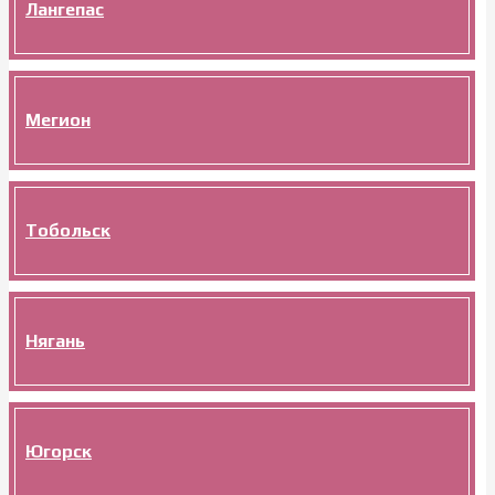
Лангепас
Мегион
Тобольск
Нягань
Югорск