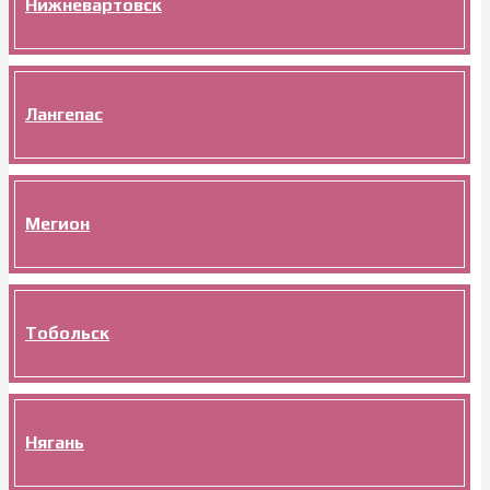
Нижневартовск
Лангепас
Мегион
Тобольск
Нягань