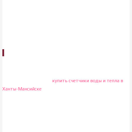
Продажа счетчиков воды
и тепла
Если Вам необходимо
купить счетчики воды и тепла в
Ханты-Мансийске
по самым выгодным ценам, то Вам
необходимо связаться с нами любым удобным для Вас
способом. Мы закупаем счетчики воды и тепла оптовыми
партиями, сотрудничаем с хорошо зарекомендовавшими
себя производителями и знаем идеальное соотношение
цены и качества!