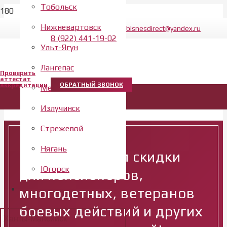
Тобольск
Нижневартовск
bisnesdirect@yandex.ru
8 (922) 441-19-02
Ульт-Ягун
Лангепас
Проверить
аттестат
ОБРАТНЫЙ ЗВОНОК
аккредитации
Мегион
Излучинск
Стрежевой
Нягань
Предоставляем скидки
Югорск
для пенсионеров,
многодетных, ветеранов
боевых действий и других
Ханты-Мансийск